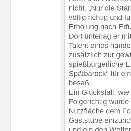
nicht. „Nur die Stä
völlig richtig und 
Erholung nach Erfur
Dort unterlag er m
Talent eines hande
zusätzlich zur gew
spießbürgerliche E
Spätbarock“ für ei
besaß.
Ein Glücksfall, wie
Folgerichtig wurde
Nutzfläche dem For
Gaststube einzuri
und ein den Wetter