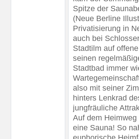
Spitze der Saunab
(Neue Berline Illus
Privatisierung in 
auch bei Schlosser
Stadtilm auf offene
seinen regelmäßi
Stadtbad immer wie
Wartegemeinschaft
also mit seiner Zi
hinters Lenkrad d
jungfräuliche Attra
Auf dem Heimweg st
eine Sauna! So na
euphorische Heimfa