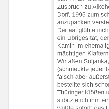
Zuspruch zu Alkoho
Dorf, 1995 zum sch
anzupacken versteh
Der aal glühte nich
ein Übriges tat, de
Kamin im ehemalig
mächtigen Klaftern 
Wir aßen Soljanka
(schmeckte jedenfa
falsch aber äußers
bestellte sich sch
Thüringer Klößen u
stibitzte ich ihm 
wußte sofort: das 