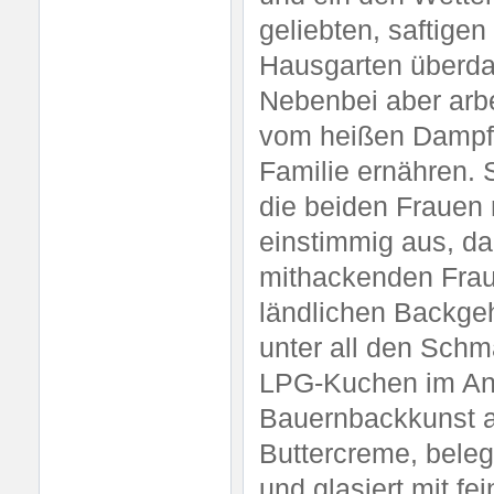
geliebten, saftige
Hausgarten überda
Nebenbei aber arbe
vom heißen Dampf a
Familie ernähren.
die beiden Frauen 
einstimmig aus, da
mithackenden Frau
ländlichen Backgeh
unter all den Sch
LPG-Kuchen im Ang
Bauernbackkunst a
Buttercreme, beleg
und glasiert mit fe